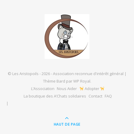
© Les Aristopoils - 2026 - Association reconnue d'intérêt général |
Thème Bard par
WP Royal
.
L’Association
Nous Aider
Adopter
La boutique des A’Chats solidaires
Contact
FAQ
HAUT DE PAGE