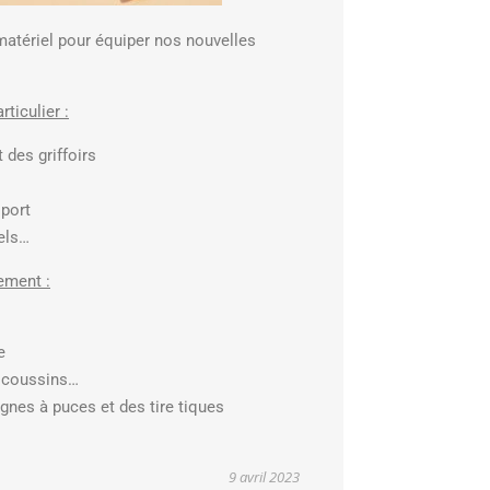
atériel pour équiper nos nouvelles
ticulier :
 des griffoirs
sport
els…
ement :
e
, coussins…
gnes à puces et des tire tiques
9 avril 2023