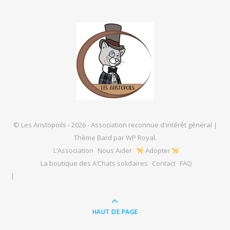
© Les Aristopoils - 2026 - Association reconnue d'intérêt général |
Thème Bard par
WP Royal
.
L’Association
Nous Aider
Adopter
La boutique des A’Chats solidaires
Contact
FAQ
HAUT DE PAGE