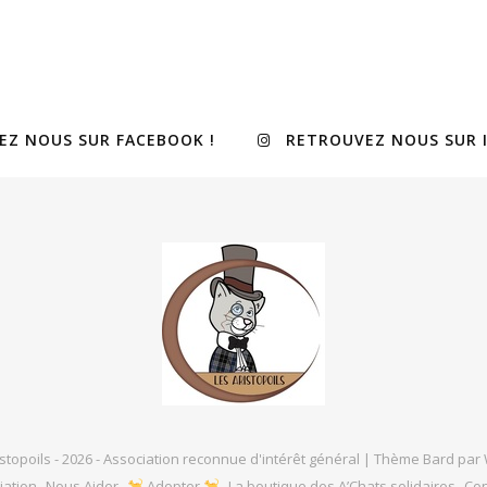
EZ NOUS SUR FACEBOOK !
RETROUVEZ NOUS SUR 
stopoils - 2026 - Association reconnue d'intérêt général |
Thème Bard par
iation
Nous Aider
Adopter
La boutique des A’Chats solidaires
Con