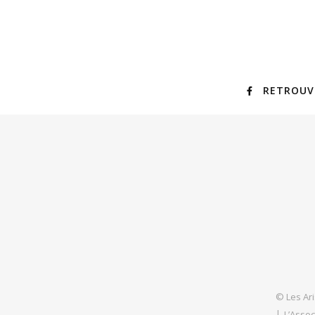
RETROUV
© Les Ari
L’Assoc